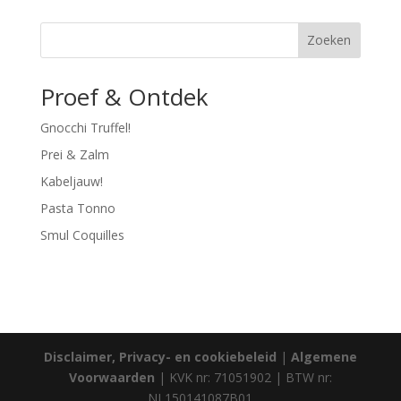
Zoeken
Proef & Ontdek
Gnocchi Truffel!
Prei & Zalm
Kabeljauw!
Pasta Tonno
Smul Coquilles
Disclaimer, Privacy- en cookiebeleid
|
Algemene
Voorwaarden
| KVK nr: 71051902 | BTW nr:
NL150141087B01