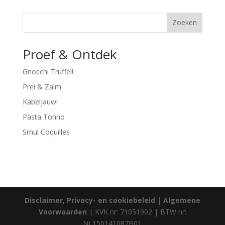
Zoeken
Proef & Ontdek
Gnocchi Truffel!
Prei & Zalm
Kabeljauw!
Pasta Tonno
Smul Coquilles
Disclaimer, Privacy- en cookiebeleid
|
Algemene
Voorwaarden
| KVK nr: 71051902 | BTW nr:
NL150141087B01