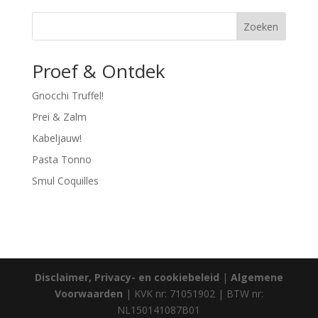
Zoeken
Proef & Ontdek
Gnocchi Truffel!
Prei & Zalm
Kabeljauw!
Pasta Tonno
Smul Coquilles
Disclaimer, Privacy- en cookiebeleid
|
Algemene
Voorwaarden
| KVK nr: 71051902 | BTW nr:
NL150141087B01