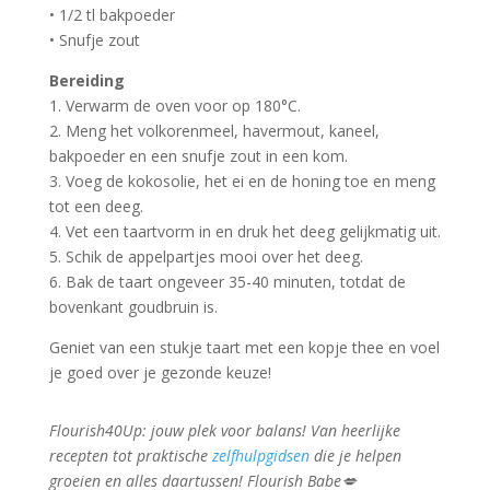
• 1/2 tl bakpoeder
• Snufje zout
Bereiding
1. Verwarm de oven voor op 180°C.
2. Meng het volkorenmeel, havermout, kaneel,
bakpoeder en een snufje zout in een kom.
3. Voeg de kokosolie, het ei en de honing toe en meng
tot een deeg.
4. Vet een taartvorm in en druk het deeg gelijkmatig uit.
5. Schik de appelpartjes mooi over het deeg.
6. Bak de taart ongeveer 35-40 minuten, totdat de
bovenkant goudbruin is.
Geniet van een stukje taart met een kopje thee en voel
je goed over je gezonde keuze!
Flourish40Up: jouw plek voor balans! Van heerlijke
recepten tot praktische
zelfhulpgidsen
die je helpen
groeien en alles daartussen! Flourish Babe💋