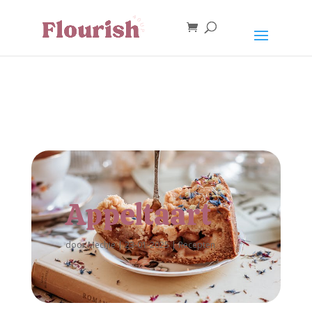
Appeltaart
door
Mechie
|
23-01-2025
|
Recepten